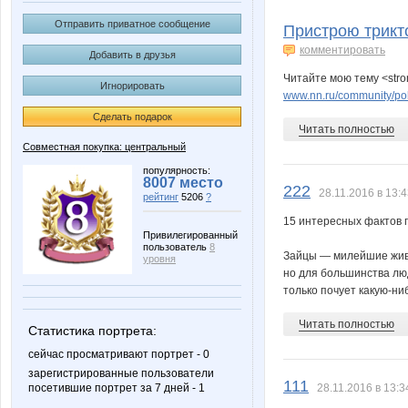
Charmed Lady
F*5
Отправить приватное сообщение
Пристрою трикт
комментировать
Добавить в друзья
Читайте мою тему <str
Игнорировать
Kathrin
L1007
www.nn.ru/community/pok
Сделать подарок
Читать полностью
Совместная покупка: центральный
Natalya_Marinina
Nelena
популярность:
8007 место
222
28.11.2016 в 13:
рейтинг
5206
?
15 интересных фактов 
Привилегированный
пользователь
8
Shark1
Sova 77
Зайцы — милейшие живот
уровня
но для большинства лю
только почует какую-ниб
Читать полностью
Статистика портрета:
anela2005
anniiss
сейчас просматривают портрет - 0
зарегистрированные пользователи
111
посетившие портрет за 7 дней - 1
28.11.2016 в 13:3