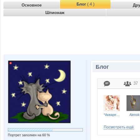
Блог
( 4 )
Основное
Др
Шпионаж
Блог
37
*Акварель*
Alenok
Посмотреть ещё
Портрет заполнен на 60 %