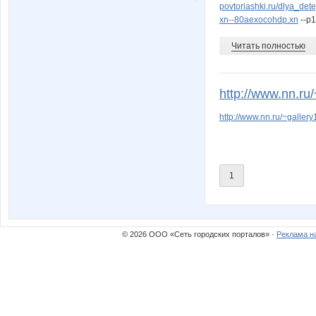
kitten7
kys197
povtoriashki.ru/dlya_dete
xn--80aexocohdp.xn
--p1
Читать полностью
shlivka
stasy19
http://www.nn.ru
http://www.nn.ru/~gall
маргарита 21
мила1
1
Ангорка
Аврора
© 2026 ООО «Сеть городских порталов» ·
Реклама н
Хочу в цирк!
Кр@шеная 